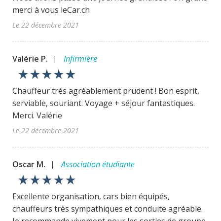
merci à vous leCar.ch
Le 22 décembre 2021
Valérie P.
Infirmière
|
star_rate
star_rate
star_rate
star_rate
star_rate
Chauffeur très agréablement prudent ! Bon esprit,
serviable, souriant. Voyage + séjour fantastiques.
Merci. Valérie
Le 22 décembre 2021
Oscar M.
Association étudiante
|
star_rate
star_rate
star_rate
star_rate
star_rate
Excellente organisation, cars bien équipés,
chauffeurs très sympathiques et conduite agréable.