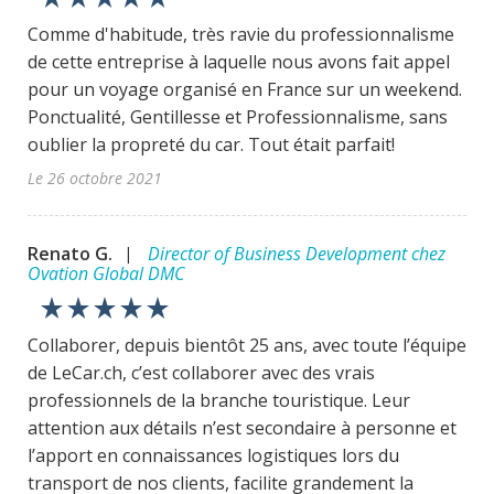
Comme d'habitude, très ravie du professionnalisme
de cette entreprise à laquelle nous avons fait appel
pour un voyage organisé en France sur un weekend.
Ponctualité, Gentillesse et Professionnalisme, sans
oublier la propreté du car. Tout était parfait!
Le 26 octobre 2021
Renato G.
Director of Business Development chez
|
Ovation Global DMC
star_rate
star_rate
star_rate
star_rate
star_rate
Collaborer, depuis bientôt 25 ans, avec toute l’équipe
de LeCar.ch, c’est collaborer avec des vrais
professionnels de la branche touristique. Leur
attention aux détails n’est secondaire à personne et
l’apport en connaissances logistiques lors du
transport de nos clients, facilite grandement la