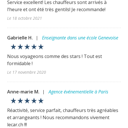
Service excellent! Les chauffeurs sont arrivés à
l’heure et ont été très gentils! Je recommande!
Le 18 octobre 2021
Gabrielle H.
Enseignante dans une école Genevoise
|
star_rate
star_rate
star_rate
star_rate
star_rate
Nous voyageons comme des stars ! Tout est
formidable !
Le 17 novembre 2020
Anne-marie M.
Agence événementielle à Paris
|
star_rate
star_rate
star_rate
star_rate
star_rate
Réactivité, service parfait, chauffeurs très agréables
et arrangeants ! Nous recommandons vivement
lecar.ch !!!