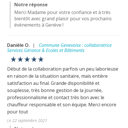
Notre réponse
Merci Madame pour votre confiance et à très
bientôt avec grand plaisir pour vos prochains
évènements à Genève !
Danièle O.
Commune Genevoise : collaboratrice
|
Services Gérance & Ecoles et Bâtiments
star_rate
star_rate
star_rate
star_rate
star_rate
Début de la collaboration parfois un peu laborieuse
en raison de la situation sanitaire, mais entière
satisfaction au final. Grande disponibilité et
souplesse, très bonne gestion de la journée,
professionnalisme et contact très bon avec le
chauffeur responsable et son équipe. Merci encore
pour tout
Le 22 septembre 2021