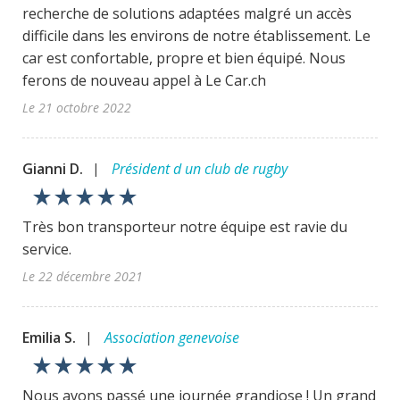
recherche de solutions adaptées malgré un accès
difficile dans les environs de notre établissement. Le
car est confortable, propre et bien équipé. Nous
ferons de nouveau appel à Le Car.ch
Le 21 octobre 2022
Gianni D.
Président d un club de rugby
|
star_rate
star_rate
star_rate
star_rate
star_rate
Très bon transporteur notre équipe est ravie du
service.
Le 22 décembre 2021
Emilia S.
Association genevoise
|
star_rate
star_rate
star_rate
star_rate
star_rate
Nous avons passé une journée grandiose ! Un grand