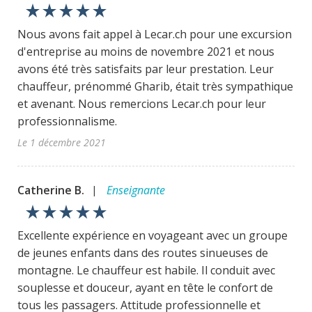
star_rate
star_rate
star_rate
star_rate
star_rate
Nous avons fait appel à Lecar.ch pour une excursion
d'entreprise au moins de novembre 2021 et nous
avons été très satisfaits par leur prestation. Leur
chauffeur, prénommé Gharib, était très sympathique
et avenant. Nous remercions Lecar.ch pour leur
professionnalisme.
Le 1 décembre 2021
Catherine B.
Enseignante
|
star_rate
star_rate
star_rate
star_rate
star_rate
Excellente expérience en voyageant avec un groupe
de jeunes enfants dans des routes sinueuses de
montagne. Le chauffeur est habile. Il conduit avec
souplesse et douceur, ayant en tête le confort de
tous les passagers. Attitude professionnelle et