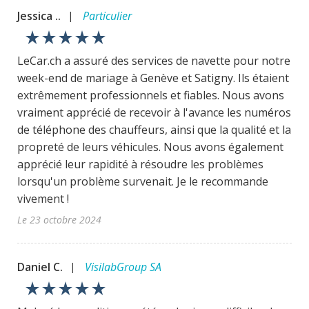
Jessica ..
Particulier
|
star_rate
star_rate
star_rate
star_rate
star_rate
LeCar.ch a assuré des services de navette pour notre
week-end de mariage à Genève et Satigny. Ils étaient
extrêmement professionnels et fiables. Nous avons
vraiment apprécié de recevoir à l'avance les numéros
de téléphone des chauffeurs, ainsi que la qualité et la
propreté de leurs véhicules. Nous avons également
apprécié leur rapidité à résoudre les problèmes
lorsqu'un problème survenait. Je le recommande
vivement !
Le 23 octobre 2024
Daniel C.
VisilabGroup SA
|
star_rate
star_rate
star_rate
star_rate
star_rate