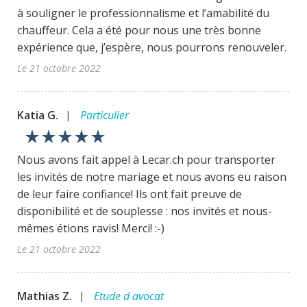
à souligner le professionnalisme et l’amabilité du
chauffeur. Cela a été pour nous une très bonne
expérience que, j’espère, nous pourrons renouveler.
Le 21 octobre 2022
Katia G.
Particulier
|
star_rate
star_rate
star_rate
star_rate
star_rate
Nous avons fait appel à Lecar.ch pour transporter
les invités de notre mariage et nous avons eu raison
de leur faire confiance! Ils ont fait preuve de
disponibilité et de souplesse : nos invités et nous-
mêmes étions ravis! Merci! :-)
Le 21 octobre 2022
Mathias Z.
Etude d avocat
|