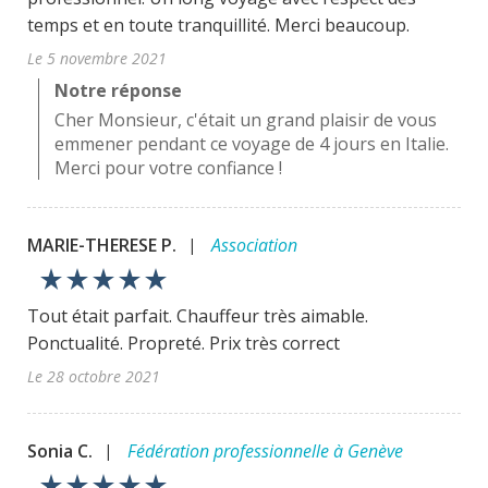
temps et en toute tranquillité. Merci beaucoup.
Le 5 novembre 2021
Notre réponse
Cher Monsieur, c'était un grand plaisir de vous
emmener pendant ce voyage de 4 jours en Italie.
Merci pour votre confiance !
MARIE-THERESE P.
Association
|
star_rate
star_rate
star_rate
star_rate
star_rate
Tout était parfait. Chauffeur très aimable.
Ponctualité. Propreté. Prix très correct
Le 28 octobre 2021
Sonia C.
Fédération professionnelle à Genève
|
star_rate
star_rate
star_rate
star_rate
star_rate