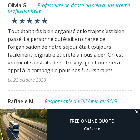
Olivia G.
Professeure de danse au sein d une troupe
|
professionnelle
star_rate
star_rate
star_rate
star_rate
star_rate
Tout était très bien organisé et le trajet s’est bien
passé. La personne qui était en charge de
l’organisation de notre séjour était toujours
facilement joignable et prête à nous aider. On est
vraiment satisfaits de notre voyage et on refera
appel à la compagnie pour nos futurs trajets.
Le 22 octobre 2020
Raffaele M.
Responsable du Ski Alpin au SCIG
|
star_rate
star_rate
star_rate
star_rate
star_rate
FREE ONLINE QUOTE
Pour les sorties de l’école de ski du SKI CLUB
Click here
INTERNATIONAL DE GENEVE, nous effectuons tous
nos déplacements en autocar avec la compagnie