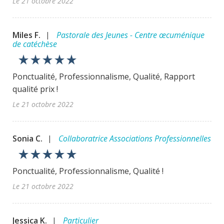
Le 21 octobre 2022
Miles F.
Pastorale des Jeunes - Centre œcuménique
|
de catéchèse
star_rate
star_rate
star_rate
star_rate
star_rate
Ponctualité, Professionnalisme, Qualité, Rapport
qualité prix !
Le 21 octobre 2022
Sonia C.
Collaboratrice Associations Professionnelles
|
star_rate
star_rate
star_rate
star_rate
star_rate
Ponctualité, Professionnalisme, Qualité !
Le 21 octobre 2022
Jessica K.
Particulier
|