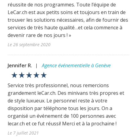
réussite de nos programmes. Toute l’équipe de
LeCar.ch est aux petits soins et toujours en train de
trouver les solutions nécessaires, afin de fournir des
services de très haute qualité…et cela commence à
devenir rare de nos jours ! »
Le 26 septembre 2020
Jennifer R.
Agence événementielle à Genève
|
star_rate
star_rate
star_rate
star_rate
star_rate
Service très professionnel, nous remercions
grandement leCar.ch. Des minivans très propres et
de style luxueux. Le personnel reste à votre
disposition par téléphone tous les jours. On a
organisé un événement de 100 personnes avec
lecar.ch et ce fut réussi! Merci et à la prochaine !
Le 7 juillet 2021