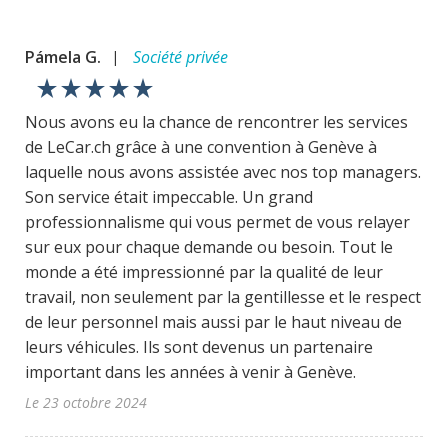
Pámela G.
Société privée
|
star_rate
star_rate
star_rate
star_rate
star_rate
Nous avons eu la chance de rencontrer les services
de LeCar.ch grâce à une convention à Genève à
laquelle nous avons assistée avec nos top managers.
Son service était impeccable. Un grand
professionnalisme qui vous permet de vous relayer
sur eux pour chaque demande ou besoin. Tout le
monde a été impressionné par la qualité de leur
travail, non seulement par la gentillesse et le respect
de leur personnel mais aussi par le haut niveau de
leurs véhicules. Ils sont devenus un partenaire
important dans les années à venir à Genève.
Le 23 octobre 2024