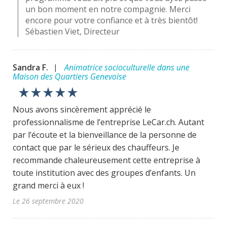
un bon moment en notre compagnie. Merci
encore pour votre confiance et à très bientôt!
Sébastien Viet, Directeur
Sandra F.
Animatrice socioculturelle dans une
|
Maison des Quartiers Genevoise
star_rate
star_rate
star_rate
star_rate
star_rate
Nous avons sincèrement apprécié le
professionnalisme de l’entreprise LeCar.ch. Autant
par l’écoute et la bienveillance de la personne de
contact que par le sérieux des chauffeurs. Je
recommande chaleureusement cette entreprise à
toute institution avec des groupes d’enfants. Un
grand merci à eux !
Le 26 septembre 2020