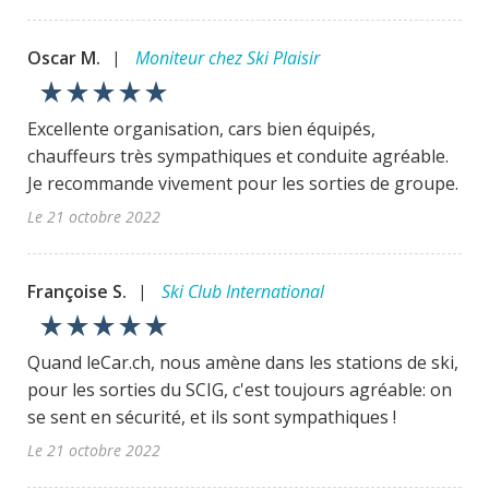
Oscar M.
Moniteur chez Ski Plaisir
|
star_rate
star_rate
star_rate
star_rate
star_rate
Excellente organisation, cars bien équipés,
chauffeurs très sympathiques et conduite agréable.
Je recommande vivement pour les sorties de groupe.
Le 21 octobre 2022
Françoise S.
Ski Club International
|
star_rate
star_rate
star_rate
star_rate
star_rate
Quand leCar.ch, nous amène dans les stations de ski,
pour les sorties du SCIG, c'est toujours agréable: on
se sent en sécurité, et ils sont sympathiques !
Le 21 octobre 2022