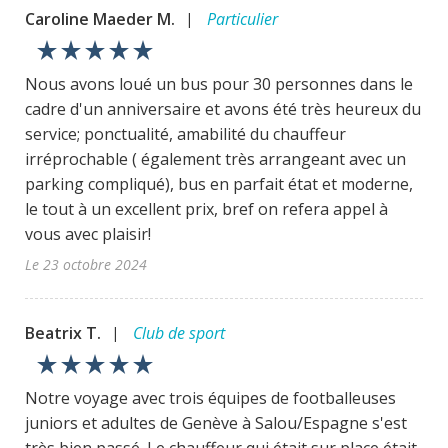
Caroline Maeder M.
Particulier
|
star_rate
star_rate
star_rate
star_rate
star_rate
Nous avons loué un bus pour 30 personnes dans le
cadre d'un anniversaire et avons été très heureux du
service; ponctualité, amabilité du chauffeur
irréprochable ( également très arrangeant avec un
parking compliqué), bus en parfait état et moderne,
le tout à un excellent prix, bref on refera appel à
vous avec plaisir!
Le 23 octobre 2024
Beatrix T.
Club de sport
|
star_rate
star_rate
star_rate
star_rate
star_rate
Notre voyage avec trois équipes de footballeuses
juniors et adultes de Genève à Salou/Espagne s'est