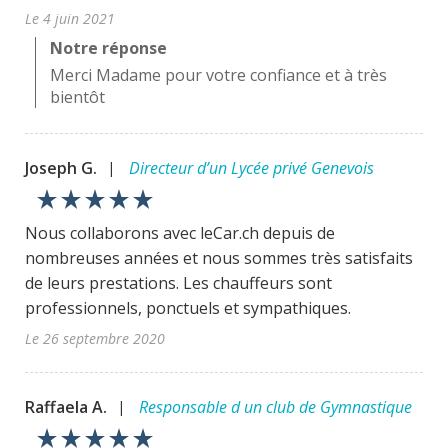
Le 4 juin 2021
Notre réponse
Merci Madame pour votre confiance et à très
bientôt
Joseph G.
Directeur d’un Lycée privé Genevois
|
star_rate
star_rate
star_rate
star_rate
star_rate
Nous collaborons avec leCar.ch depuis de
nombreuses années et nous sommes très satisfaits
de leurs prestations. Les chauffeurs sont
professionnels, ponctuels et sympathiques.
Le 26 septembre 2020
Raffaela A.
Responsable d un club de Gymnastique
|
star_rate
star_rate
star_rate
star_rate
star_rate