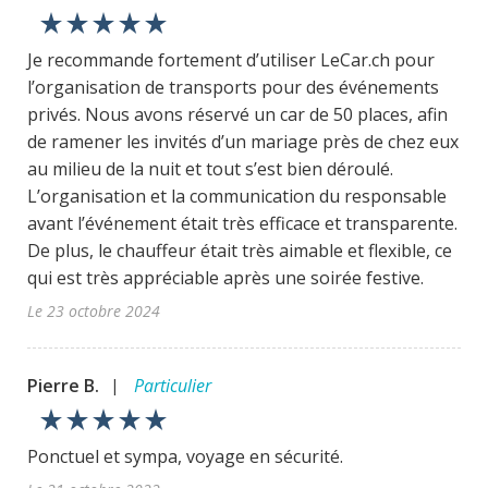
star_rate
star_rate
star_rate
star_rate
star_rate
Je recommande fortement d’utiliser LeCar.ch pour
l’organisation de transports pour des événements
privés. Nous avons réservé un car de 50 places, afin
de ramener les invités d’un mariage près de chez eux
au milieu de la nuit et tout s’est bien déroulé.
L’organisation et la communication du responsable
avant l’événement était très efficace et transparente.
De plus, le chauffeur était très aimable et flexible, ce
qui est très appréciable après une soirée festive.
Le 23 octobre 2024
Pierre B.
Particulier
|
star_rate
star_rate
star_rate
star_rate
star_rate
Ponctuel et sympa, voyage en sécurité.