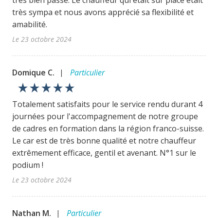
très bien passé. Le chauffeur qui était sur place était
très sympa et nous avons apprécié sa flexibilité et
amabilité.
Le 23 octobre 2024
Domique C.
Particulier
|
star_rate
star_rate
star_rate
star_rate
star_rate
Totalement satisfaits pour le service rendu durant 4
journées pour l'accompagnement de notre groupe
de cadres en formation dans la région franco-suisse.
Le car est de très bonne qualité et notre chauffeur
extrêmement efficace, gentil et avenant. N°1 sur le
podium !
Le 23 octobre 2024
Nathan M.
Particulier
|