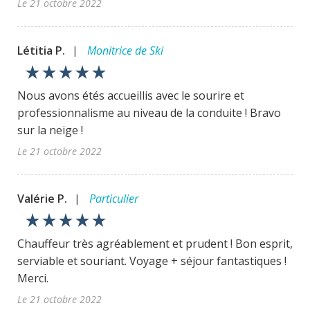
Le 21 octobre 2022
Létitia P.
Monitrice de Ski
|
star_rate
star_rate
star_rate
star_rate
star_rate
Nous avons étés accueillis avec le sourire et
professionnalisme au niveau de la conduite ! Bravo
sur la neige !
Le 21 octobre 2022
Valérie P.
Particulier
|
star_rate
star_rate
star_rate
star_rate
star_rate
Chauffeur très agréablement et prudent ! Bon esprit,
serviable et souriant. Voyage + séjour fantastiques !
Merci.
Le 21 octobre 2022