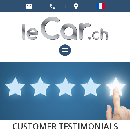
mail
phone
place
|
|
|
CUSTOMER TESTIMONIALS