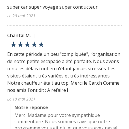
super car super voyage super conducteur
Le 20 mai 2021
Chantal M.
|
star_rate
star_rate
star_rate
star_rate
star_rate
En cette période un peu "compliquée", l’organisation
de notre petite escapade a été parfaite. Nous avons
tenu les délais tout en n'étant jamais stressés. Les
visites étaient très variées et très intéressantes.
Notre chauffeur était au top. Merci le Car.ch Comme
nos amis l'ont dit : A refaire !
Le 19 mai 2021
Notre réponse
Merci Madame pour votre sympathique
commentaire. Nous sommes ravis que notre
programme vous ait plu et que vous ayez passé