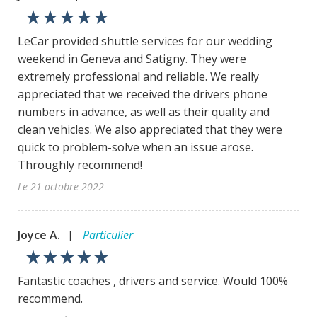
star_rate
star_rate
star_rate
star_rate
star_rate
LeCar provided shuttle services for our wedding
weekend in Geneva and Satigny. They were
extremely professional and reliable. We really
appreciated that we received the drivers phone
numbers in advance, as well as their quality and
clean vehicles. We also appreciated that they were
quick to problem-solve when an issue arose.
Throughly recommend!
Le 21 octobre 2022
Joyce A.
Particulier
|
star_rate
star_rate
star_rate
star_rate
star_rate
Fantastic coaches , drivers and service. Would 100%
recommend.