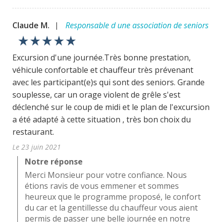
Claude M.
Responsable d une association de seniors
|
star_rate
star_rate
star_rate
star_rate
star_rate
Excursion d'une journée.Très bonne prestation,
véhicule confortable et chauffeur très prévenant
avec les participant(e)s qui sont des seniors. Grande
souplesse, car un orage violent de grêle s'est
déclenché sur le coup de midi et le plan de l'excursion
a été adapté à cette situation , très bon choix du
restaurant.
Le 23 juin 2021
Notre réponse
Merci Monsieur pour votre confiance. Nous
étions ravis de vous emmener et sommes
heureux que le programme proposé, le confort
du car et la gentillesse du chauffeur vous aient
permis de passer une belle journée en notre