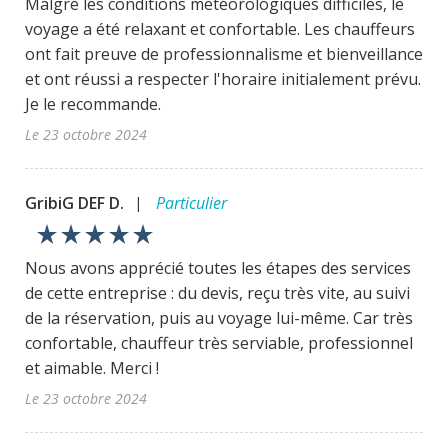
Malgré les conditions météorologiques difficiles, le
voyage a été relaxant et confortable. Les chauffeurs
ont fait preuve de professionnalisme et bienveillance
et ont réussi a respecter l'horaire initialement prévu.
Je le recommande.
Le 23 octobre 2024
GribiG DEF D.
Particulier
|
star_rate
star_rate
star_rate
star_rate
star_rate
Nous avons apprécié toutes les étapes des services
de cette entreprise : du devis, reçu très vite, au suivi
de la réservation, puis au voyage lui-même. Car très
confortable, chauffeur très serviable, professionnel
et aimable. Merci !
Le 23 octobre 2024