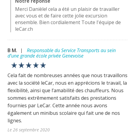
Notre réponse
Merci Danièle! cela a été un plaisir de travailler
avec vous et de faire cette jolie excursion
ensemble. Bien cordialement Toute l'équipe de
leCar.ch
B M.
Responsable du Service Transports au sein
|
d’une grande école privée Genevoise
star_rate
star_rate
star_rate
star_rate
star_rate
Cela fait de nombreuses années que nous travaillons
avec la société leCar, nous en apprécions le travail, la
flexibilité, ainsi que l’amabilité des chauffeurs. Nous
sommes extrêmement satisfaits des prestations
fournies par LeCar. Cette année nous avons
également un minibus scolaire qui fait une de nos
lignes.
Le 26 septembre 2020