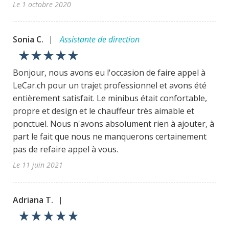
Le 1 octobre 2020
Sonia C.
Assistante de direction
|
star_rate
star_rate
star_rate
star_rate
star_rate
Bonjour, nous avons eu l'occasion de faire appel à
LeCar.ch pour un trajet professionnel et avons été
entièrement satisfait. Le minibus était confortable,
propre et design et le chauffeur très aimable et
ponctuel. Nous n'avons absolument rien à ajouter, à
part le fait que nous ne manquerons certainement
pas de refaire appel à vous.
Le 11 juin 2021
Adriana T.
|
star_rate
star_rate
star_rate
star_rate
star_rate