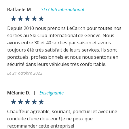
Raffaele M.
Ski Club International
|
star_rate
star_rate
star_rate
star_rate
star_rate
Depuis 2010 nous prenons LeCar.ch pour toutes nos
sorties au Ski Club International de Genève. Nous
avons entre 30 et 40 sorties par saison et avons
toujours été très satisfait de leurs services. Ils sont
ponctuels, professionnels et nous nous sentons en
sécurité dans leurs véhicules très confortable.
Le 21 octobre 2022
Mélanie D.
Enseignante
|
star_rate
star_rate
star_rate
star_rate
star_rate
Chauffeur agréable, souriant, ponctuel et avec une
conduite d’une douceur ! Je ne peux que
recommander cette entreprise!