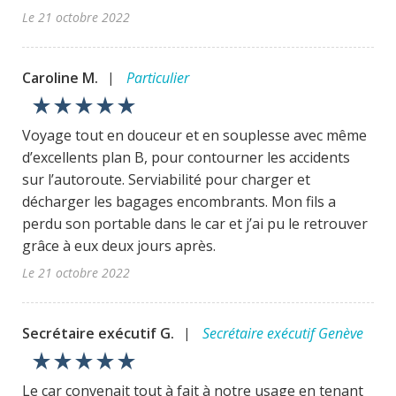
Le 21 octobre 2022
Caroline M.
Particulier
|
star_rate
star_rate
star_rate
star_rate
star_rate
Voyage tout en douceur et en souplesse avec même
d’excellents plan B, pour contourner les accidents
sur l’autoroute. Serviabilité pour charger et
décharger les bagages encombrants. Mon fils a
perdu son portable dans le car et j’ai pu le retrouver
grâce à eux deux jours après.
Le 21 octobre 2022
Secrétaire exécutif G.
Secrétaire exécutif Genève
|
star_rate
star_rate
star_rate
star_rate
star_rate
Le car convenait tout à fait à notre usage en tenant