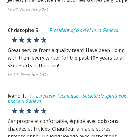
Je recommande vivement pour les sorties de groupe.
Le 22 décembre 2021
Christophe B.
President of a ski club in Geneva
|
star_rate
star_rate
star_rate
star_rate
star_rate
Great service from a quality team! Have been riding
with them every winter for the past 10+ years to all
ski resorts in the area! …
Le 22 décembre 2021
Ivano T.
Directeur Technique - Société de spiritueux
|
basée à Genève
star_rate
star_rate
star_rate
star_rate
star_rate
Car propre et confortable, équipé avec boissons
chaudes et froides. Chauffeur aimable et tres
professionnel. Un long voyage avec respect des